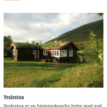
Veslestua
Veslestua er en hjemmekoselig hytte med god